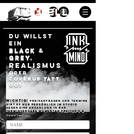
Aktuelles
Anmelden
DU WILLST
EIn
BLACK
&
GREY
,
REALISMUS
oder
COVERUP
TATT
OO?
Wichtig
!
Preisanfragen und Termine
gibt es
nur
persönlich
im Studio
gegen eine
Anzahlung
in BAR.
Terminvergabe momentan
Freitag's &
Samstag's.